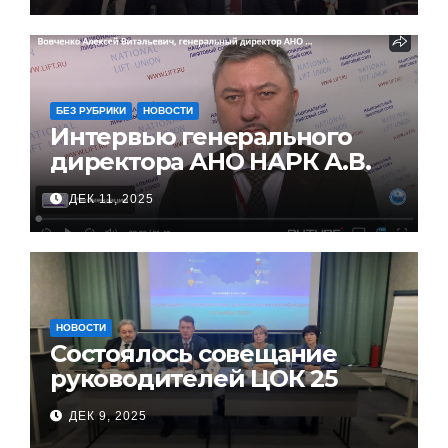
БЕЗ РУБРИКИ
НОВОСТИ
Интервью генерального
директора АНО НАРК А.В.
Вовченко на XVIII
ДЕК 11, 2025
Всероссийской
конференции работников
лифтового комплекса
НОВОСТИ
Состоялось совещание
руководителей ЦОК 25
ноября 2025 года
ДЕК 9, 2025