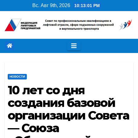
Перейти
Вс. Авг 9th, 2026
10:13:02 PM
к
содержимому
НОВОСТИ
10 лет со дня
создания базовой
организации Совета
— Союза