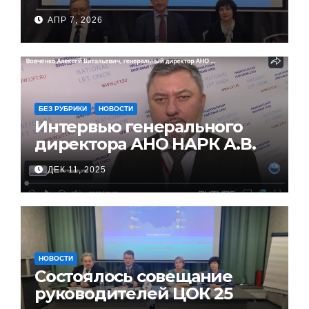
совещание руководителей
АПР 7, 2026
ЦОК
БЕЗ РУБРИКИ
НОВОСТИ
Интервью генерального
директора АНО НАРК А.В.
Вовченко на XVIII
ДЕК 11, 2025
Всероссийской
конференции работников
лифтового комплекса
НОВОСТИ
Состоялось совещание
руководителей ЦОК 25