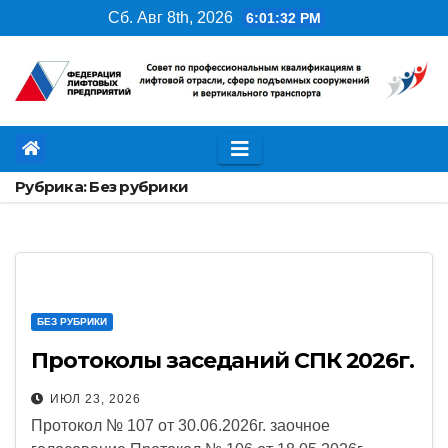
Перейти
Сб. Авг 8th, 2026
6:01:32 PM
к
содержимому
Рубрика:
Без рубрики
БЕЗ РУБРИКИ
Протоколы заседаний СПК 2026г.
ИЮЛ 23, 2026
Протокол № 107 от 30.06.2026г. заочное