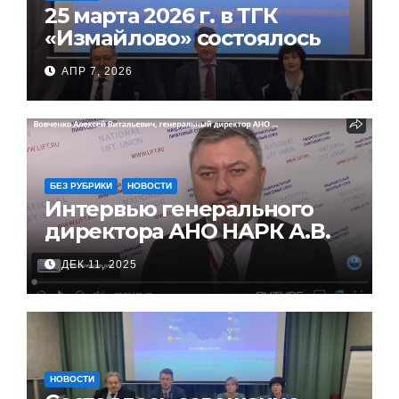
25 марта 2026 г. в ТГК
«Измайлово» состоялось
совещание руководителей
АПР 7, 2026
ЦОК
БЕЗ РУБРИКИ
НОВОСТИ
Интервью генерального
директора АНО НАРК А.В.
Вовченко на XVIII
ДЕК 11, 2025
Всероссийской
конференции работников
лифтового комплекса
НОВОСТИ